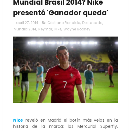
Mundial Brasil 2014? Nike
presentó 'Ganador queda'
abril 27, 2014
Cristiano Ronaldo
,
Destacado
,
Mundial2014
,
Neymar
,
Nike
,
Wayne Rooney
Nike
reveló en Madrid el botín más veloz en la
historia de la marca: los Mercurial Superfly,