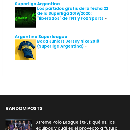
Superliga Argentina
Los partidos gratis de la fecha 22
de la Superliga 2019/2020:
"liberados" de TNT y Fox Sports
-
Argentine Superleague
Boca Juniors Jersey Nike 2018
(Superliga Argentina)
-
RANDOM POSTS
Xtreme Polo League (XPL): qué es, los
equipos y cuál es el proyecto a futuro